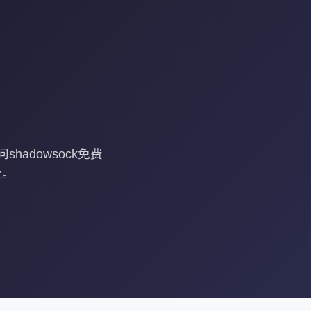
hadowsock免费
全。