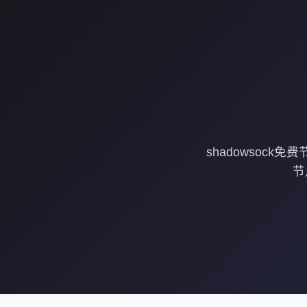
shadowsock
节